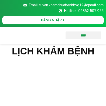
Email: tuvan.khamchuabenhbvq12@gmail.com
Hotline : 02862 507 955
ĐĂNG NHẬP
Văn Bản Pháp Luật
LỊCH KHÁM BỆNH