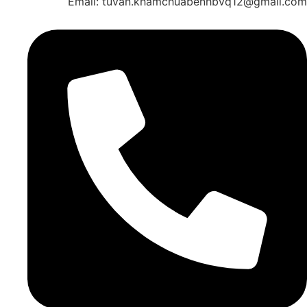
Email: tuvan.khamchuabenhbvq12@gmail.com