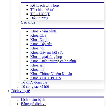
Kế hoạch tổng hợp
Tài chính kế toán
TC – HCQT
Điều dưỡng
Các khoa
Khoa khám bệnh
Khoa CLS
Khoa Dược
Khoa Cấp cứu
Khoa nội
Khoa Gây mê hồi sức
Khoa ngoại tổng hợp
Khoa Chấn thương chỉnh hình
Khoa sản
Khoa nhi
Khoa Chống Nhiễm Khuẩn
Khoa YHCT PHCN
Tổ chức đoàn thể
Tổ công tác xã hội
Dịch vụ y tế
Lịch khám bệnh
Bảng giá dịch vụ