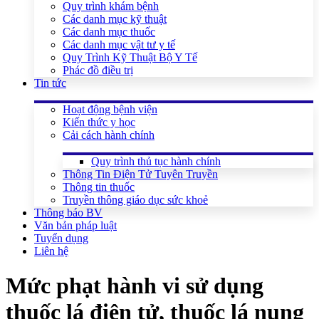
Quy trình khám bệnh
Các danh mục kỹ thuật
Các danh mục thuốc
Các danh mục vật tư y tế
Quy Trình Kỹ Thuật Bộ Y Tế
Phác đồ điều trị
Tin tức
Hoạt động bệnh viện
Kiến thức y học
Cải cách hành chính
Quy trình thủ tục hành chính
Thông Tin Điện Tử Tuyên Truyền
Thông tin thuốc
Truyền thông giáo dục sức khoẻ
Thông báo BV
Văn bản pháp luật
Tuyển dụng
Liên hệ
Mức phạt hành vi sử dụng
thuốc lá điện tử, thuốc lá nung