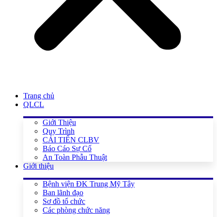
Trang chủ
QLCL
Giới Thiệu
Quy Trình
CẢI TIẾN CLBV
Báo Cáo Sự Cố
An Toàn Phẫu Thuật
Giới thiệu
Bệnh viện ĐK Trung Mỹ Tây
Ban lãnh đạo
Sơ đồ tổ chức
Các phòng chức năng