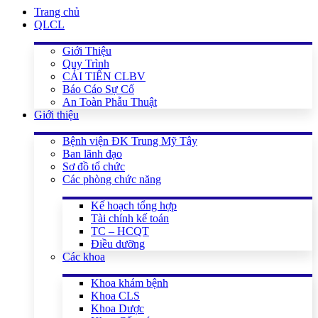
Trang chủ
QLCL
Giới Thiệu
Quy Trình
CẢI TIẾN CLBV
Báo Cáo Sự Cố
An Toàn Phẫu Thuật
Giới thiệu
Bệnh viện ĐK Trung Mỹ Tây
Ban lãnh đạo
Sơ đồ tổ chức
Các phòng chức năng
Kế hoạch tổng hợp
Tài chính kế toán
TC – HCQT
Điều dưỡng
Các khoa
Khoa khám bệnh
Khoa CLS
Khoa Dược