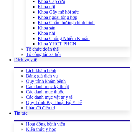
Khoa Cấp cứu
Khoa nội
Khoa Gây mê hồi sức
Khoa ngoại tổng hợp
Khoa Chấn thương chỉnh hình
Khoa sản
Khoa nhi
Khoa Chống Nhiễm Khuẩn
Khoa YHCT PHCN
Tổ chức đoàn thể
Tổ công tác xã hội
Dịch vụ y tế
Lịch khám bệnh
Bảng giá dịch vụ
Quy trình khám bệnh
Các danh mục kỹ thuật
Các danh mục thuốc
Các danh mục vật tư y tế
Quy Trình Kỹ Thuật Bộ Y Tế
Phác đồ điều trị
Tin tức
Hoạt động bệnh viện
Kiến thức y học