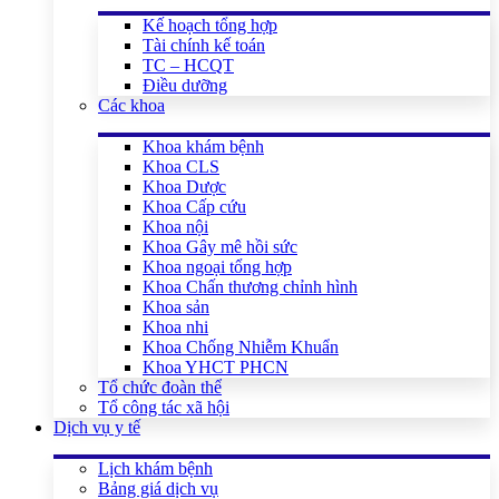
Kế hoạch tổng hợp
Tài chính kế toán
TC – HCQT
Điều dưỡng
Các khoa
Khoa khám bệnh
Khoa CLS
Khoa Dược
Khoa Cấp cứu
Khoa nội
Khoa Gây mê hồi sức
Khoa ngoại tổng hợp
Khoa Chấn thương chỉnh hình
Khoa sản
Khoa nhi
Khoa Chống Nhiễm Khuẩn
Khoa YHCT PHCN
Tổ chức đoàn thể
Tổ công tác xã hội
Dịch vụ y tế
Lịch khám bệnh
Bảng giá dịch vụ