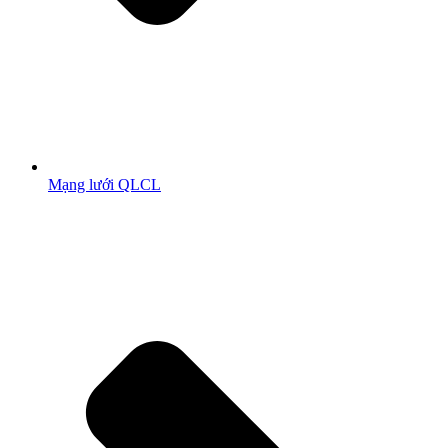
Mạng lưới QLCL