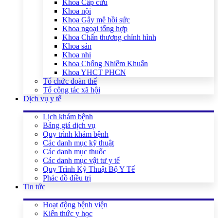
Khoa Cấp cứu
Khoa nội
Khoa Gây mê hồi sức
Khoa ngoại tổng hợp
Khoa Chấn thương chỉnh hình
Khoa sản
Khoa nhi
Khoa Chống Nhiễm Khuẩn
Khoa YHCT PHCN
Tổ chức đoàn thể
Tổ công tác xã hội
Dịch vụ y tế
Lịch khám bệnh
Bảng giá dịch vụ
Quy trình khám bệnh
Các danh mục kỹ thuật
Các danh mục thuốc
Các danh mục vật tư y tế
Quy Trình Kỹ Thuật Bộ Y Tế
Phác đồ điều trị
Tin tức
Hoạt động bệnh viện
Kiến thức y học