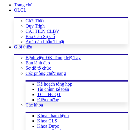
Trang chủ
QLCL
Giới Thiệu
Quy Trình
CẢI TIẾN CLBV
Báo Cáo Sự Cố
An Toàn Phẫu Thuật
Giới thiệu
Bệnh viện ĐK Trung Mỹ Tây
Ban lãnh đạo
Sơ đồ tổ chức
Các phòng chức năng
Kế hoạch tổng hợp
Tài chính kế toán
TC – HCQT
Điều dưỡng
Các khoa
Khoa khám bệnh
Khoa CLS
Khoa Dược