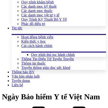
Quy trình khám bệnh
Các danh mục kỹ thuật
Các danh mục thuốc
Các danh mục vật tư y tế
Quy Trình Kỹ Thuật Bộ Y Tế
Phác đồ điều trị
Tin tức
Hoạt động bệnh viện
Kiến thức y học
Cải cách hành chính
Quy trình thủ tục hành chính
Thông Tin Điện Tử Tuyên Truyền
Thông tin thuốc
Truyền thông giáo dục sức khoẻ
Thông báo BV
Văn bản pháp luật
Tuyển dụng
Liên hệ
Ngày Bảo hiểm Y tế Việt Nam