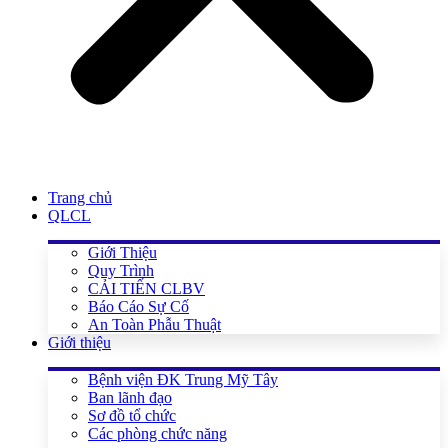
Trang chủ
QLCL
Giới Thiệu
Quy Trình
CẢI TIẾN CLBV
Báo Cáo Sự Cố
An Toàn Phẫu Thuật
Giới thiệu
Bệnh viện ĐK Trung Mỹ Tây
Ban lãnh đạo
Sơ đồ tổ chức
Các phòng chức năng