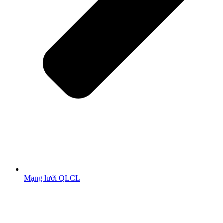
Mạng lưới QLCL