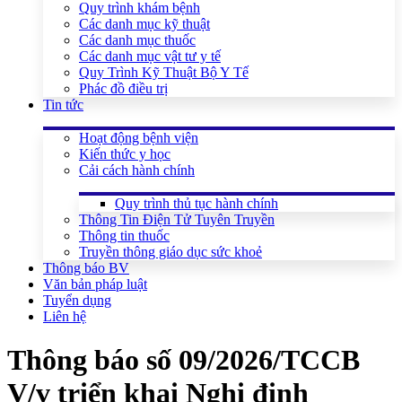
Quy trình khám bệnh
Các danh mục kỹ thuật
Các danh mục thuốc
Các danh mục vật tư y tế
Quy Trình Kỹ Thuật Bộ Y Tế
Phác đồ điều trị
Tin tức
Hoạt động bệnh viện
Kiến thức y học
Cải cách hành chính
Quy trình thủ tục hành chính
Thông Tin Điện Tử Tuyên Truyền
Thông tin thuốc
Truyền thông giáo dục sức khoẻ
Thông báo BV
Văn bản pháp luật
Tuyển dụng
Liên hệ
Thông báo số 09/2026/TCCB
V/v triển khai Nghị định