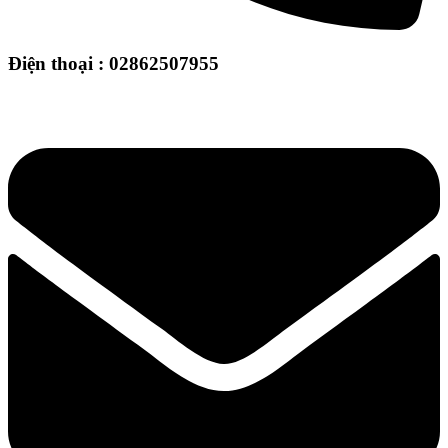
Điện thoại : 02862507955