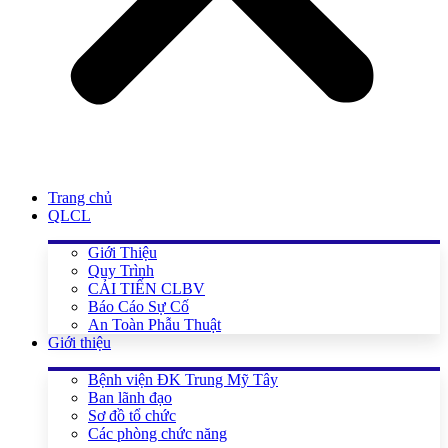
Trang chủ
QLCL
Giới Thiệu
Quy Trình
CẢI TIẾN CLBV
Báo Cáo Sự Cố
An Toàn Phẫu Thuật
Giới thiệu
Bệnh viện ĐK Trung Mỹ Tây
Ban lãnh đạo
Sơ đồ tổ chức
Các phòng chức năng