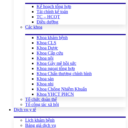
Kế hoạch tổng hợp
Tài chính kế toán
TC – HCQT
Điều dưỡng
Các khoa
Khoa khám bệnh
Khoa CLS
Khoa Dược
Khoa Cấp cứu
Khoa nội
Khoa Gây mê hồi sức
Khoa ngoại tổng hợp
Khoa Chấn thương chỉnh hình
Khoa sản
Khoa nhi
Khoa Chống Nhiễm Khuẩn
Khoa YHCT PHCN
Tổ chức đoàn thể
Tổ công tác xã hội
Dịch vụ y tế
Lịch khám bệnh
Bảng giá dịch vụ