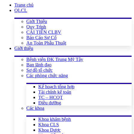
Trang chủ
QLCL
Giới Thiệu
Quy Trình
CẢI TIẾN CLBV
Báo Cáo Sự Cố
An Toàn Phẫu Thuật
Giới thiệu
Bệnh viện ĐK Trung Mỹ Tây
Ban lãnh đạo
Sơ đồ tổ chức
Các phòng chức năng
Kế hoạch tổng hợp
Tài chính kế toán
TC – HCQT
Điều dưỡng
Các khoa
Khoa khám bệnh
Khoa CLS
Khoa Dược