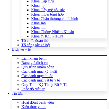
Khoa Cấp cứu
Khoa nội
Khoa Gây mê hồi sức
Khoa ngoại tổng hợp
Khoa Chấn thương chỉnh hình
Khoa sản
Khoa nhi
Khoa Chống Nhiễm Khuẩn
Khoa YHCT PHCN
Tổ chức đoàn thể
Tổ công tác xã hội
Dịch vụ y tế
Lịch khám bệnh
Bảng giá dịch vụ
Quy trình khám bệnh
Các danh mục kỹ thuật
Các danh mục thuốc
Các danh mục vật tư y tế
Quy Trình Kỹ Thuật Bộ Y Tế
Phác đồ điều trị
Tin tức
Hoạt động bệnh viện
Kiến thức y học