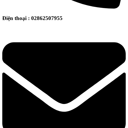
Điện thoại : 02862507955