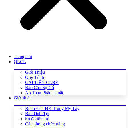
Trang chủ
QLCL
Giới Thiệu
Quy Trình
CẢI TIẾN CLBV
Báo Cáo Sự Cố
An Toàn Phẫu Thuật
Giới thiệu
Bệnh viện ĐK Trung Mỹ Tây
Ban lãnh đạo
Sơ đồ tổ chức
Các phòng chức năng