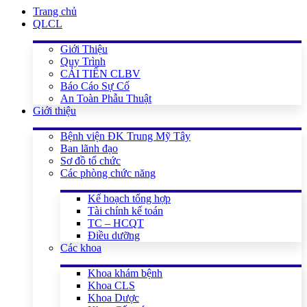
Trang chủ
QLCL
Giới Thiệu
Quy Trình
CẢI TIẾN CLBV
Báo Cáo Sự Cố
An Toàn Phẫu Thuật
Giới thiệu
Bệnh viện ĐK Trung Mỹ Tây
Ban lãnh đạo
Sơ đồ tổ chức
Các phòng chức năng
Kế hoạch tổng hợp
Tài chính kế toán
TC – HCQT
Điều dưỡng
Các khoa
Khoa khám bệnh
Khoa CLS
Khoa Dược