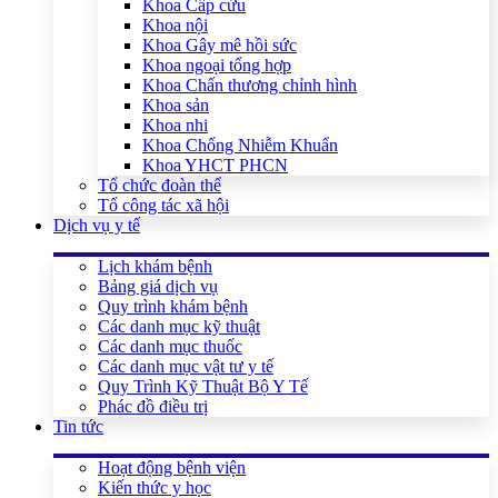
Khoa Cấp cứu
Khoa nội
Khoa Gây mê hồi sức
Khoa ngoại tổng hợp
Khoa Chấn thương chỉnh hình
Khoa sản
Khoa nhi
Khoa Chống Nhiễm Khuẩn
Khoa YHCT PHCN
Tổ chức đoàn thể
Tổ công tác xã hội
Dịch vụ y tế
Lịch khám bệnh
Bảng giá dịch vụ
Quy trình khám bệnh
Các danh mục kỹ thuật
Các danh mục thuốc
Các danh mục vật tư y tế
Quy Trình Kỹ Thuật Bộ Y Tế
Phác đồ điều trị
Tin tức
Hoạt động bệnh viện
Kiến thức y học