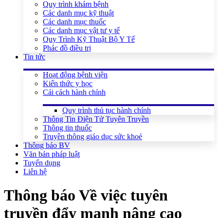
Quy trình khám bệnh
Các danh mục kỹ thuật
Các danh mục thuốc
Các danh mục vật tư y tế
Quy Trình Kỹ Thuật Bộ Y Tế
Phác đồ điều trị
Tin tức
Hoạt động bệnh viện
Kiến thức y học
Cải cách hành chính
Quy trình thủ tục hành chính
Thông Tin Điện Tử Tuyên Truyền
Thông tin thuốc
Truyền thông giáo dục sức khoẻ
Thông báo BV
Văn bản pháp luật
Tuyển dụng
Liên hệ
Thông báo Về việc tuyên
truyền đẩy mạnh nâng cao