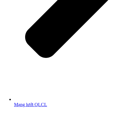
Mạng lưới QLCL