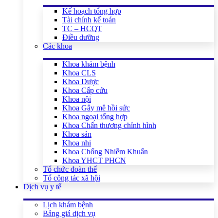
Kế hoạch tổng hợp
Tài chính kế toán
TC – HCQT
Điều dưỡng
Các khoa
Khoa khám bệnh
Khoa CLS
Khoa Dược
Khoa Cấp cứu
Khoa nội
Khoa Gây mê hồi sức
Khoa ngoại tổng hợp
Khoa Chấn thương chỉnh hình
Khoa sản
Khoa nhi
Khoa Chống Nhiễm Khuẩn
Khoa YHCT PHCN
Tổ chức đoàn thể
Tổ công tác xã hội
Dịch vụ y tế
Lịch khám bệnh
Bảng giá dịch vụ