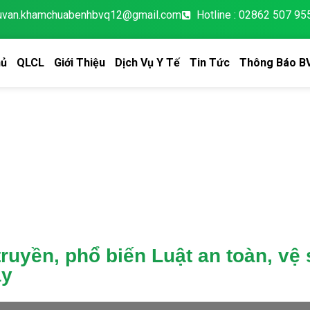
tuvan.khamchuabenhbvq12@gmail.com
Hotline : 02862 507 95
hủ
QLCL
Giới Thiệu
Dịch Vụ Y Tế
Tin Tức
Thông Báo B
ruyền, phổ biến Luật an toàn, vệ 
ây