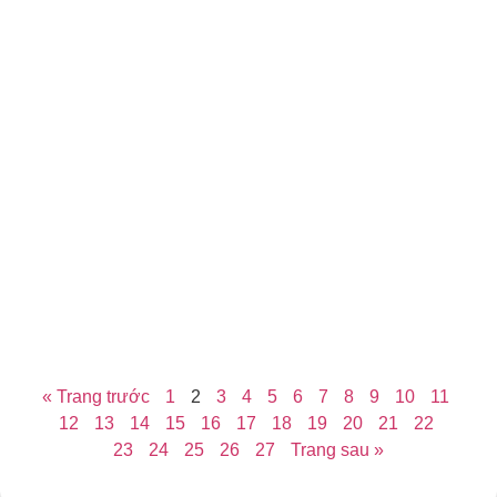
P
h
c
n
g
x
đ
Th
22
Kh
bì
Xe
»
« Trang trước
1
2
3
4
5
6
7
8
9
10
11
12
13
14
15
16
17
18
19
20
21
22
23
24
25
26
27
Trang sau »