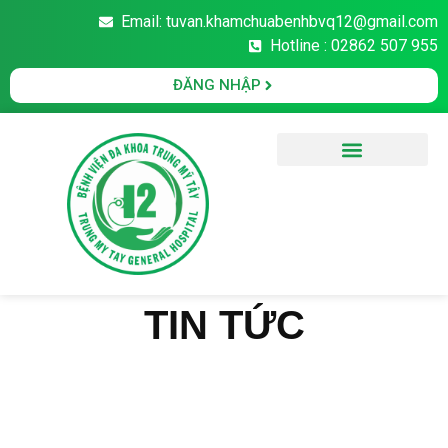
Email: tuvan.khamchuabenhbvq12@gmail.com
Hotline : 02862 507 955
ĐĂNG NHẬP
Văn Bản Pháp Luật
TIN TỨC