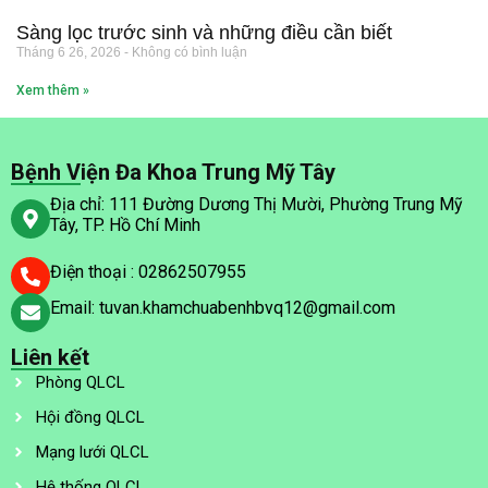
Sàng lọc trước sinh và những điều cần biết
Tháng 6 26, 2026
Không có bình luận
Xem thêm »
Bệnh Viện Đa Khoa Trung Mỹ Tây
Địa chỉ: 111 Đường Dương Thị Mười, Phường Trung Mỹ
Tây, TP. Hồ Chí Minh
Điện thoại : 02862507955
Email: tuvan.khamchuabenhbvq12@gmail.com
Liên kết
Phòng QLCL
Hội đồng QLCL
Mạng lưới QLCL
Hệ thống QLCL