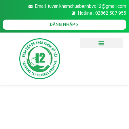
Email: tuvan.khamchuabenhbvq12@gmail.com
Hotline : 02862 507 955
ĐĂNG NHẬP
Văn Bản Pháp Luật