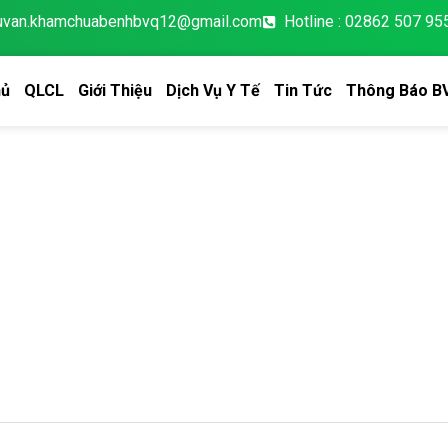
tuvan.khamchuabenhbvq12@gmail.com
Hotline : 02862 507 95
hủ
QLCL
Giới Thiệu
Dịch Vụ Y Tế
Tin Tức
Thông Báo B