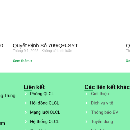
20
Quyết Định Số 709/QĐ-SYT
Q
Tháng 9 1, 2025
Không có bình luận
Th
Xem thêm »
Xe
Liên kết
Các liên kết khác
Phòng QLCL
Giới thiệu
ng Trung
Hội đồng QLCL
Dịch vụ y tế
Mạng lưới QLCL
Thông báo BV
Hệ thống QLCL
Tuyển dụng
com