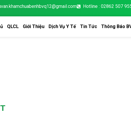
tuvan.khamchuabenhbvq12@gmail.com
Hotline : 02862 507 95
hủ
QLCL
Giới Thiệu
Dịch Vụ Y Tế
Tin Tức
Thông Báo B
YT