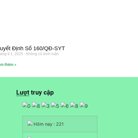
uyết Định Số 160/QĐ-SYT
áng 9 1, 2025
Không có bình luận
m thêm »
Lượt truy cập
Hôm nay : 221