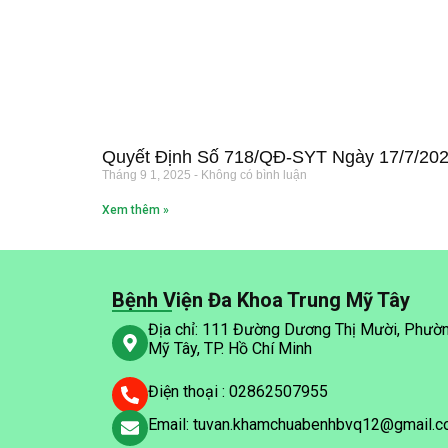
Quyết Định Số 718/QĐ-SYT Ngày 17/7/20
Tháng 9 1, 2025
Không có bình luận
Xem thêm »
Bệnh Viện Đa Khoa Trung Mỹ Tây
Địa chỉ: 111 Đường Dương Thị Mười, Phườ
Mỹ Tây, TP. Hồ Chí Minh
Điện thoại : 02862507955
Email: tuvan.khamchuabenhbvq12@gmail.