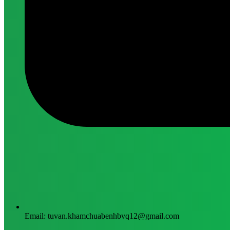
Email: tuvan.khamchuabenhbvq12@gmail.com