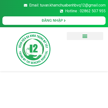
Email: tuvan.khamchuabenhbvq12@gmail.com
Hotline : 02862 507 955
ĐĂNG NHẬP
Văn Bản Pháp Luật