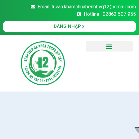
Email: tuvan.khamchuabenhbvq12@gmail.com
Hotline : 02862 507 955
ĐĂNG NHẬP
Văn Bản Pháp Luật